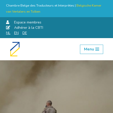
Chambre Belge des Traducteurs et Interprètes |
Belgische Kamer
van Vertalers en Tolken
Espace membres
Adhérer à la CBTI
NL
EN
DE
Menu
Aller
au
contenu