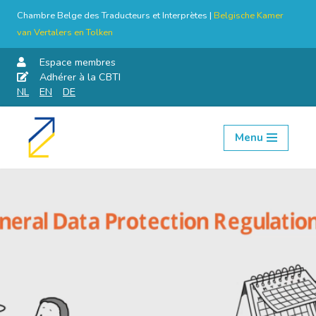
Chambre Belge des Traducteurs et Interprètes |
Belgische Kamer
van Vertalers en Tolken
Espace membres
Adhérer à la CBTI
NL
EN
DE
Menu
Aller
au
contenu