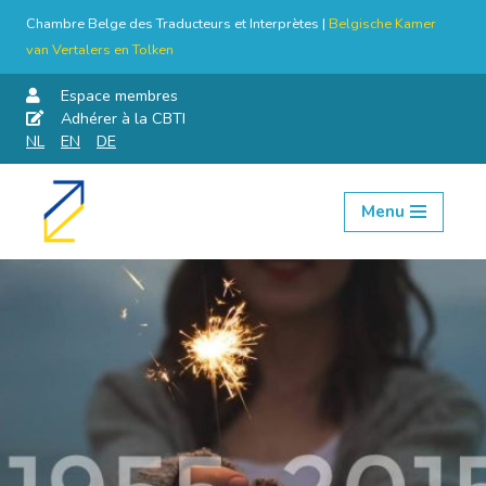
Chambre Belge des Traducteurs et Interprètes |
Belgische Kamer
van Vertalers en Tolken
Espace membres
Adhérer à la CBTI
NL
EN
DE
Menu
Aller
au
contenu