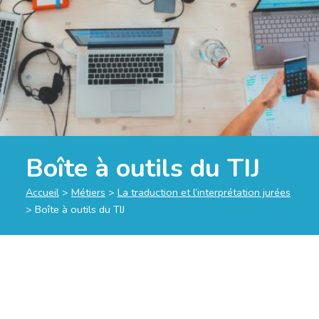
Boîte à outils du TIJ
Accueil
>
Métiers
>
La traduction et l’interprétation jurées
>
Boîte à outils du TIJ