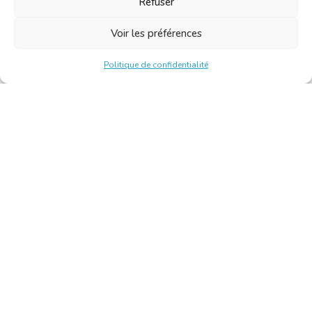
Refuser
Voir les préférences
Politique de confidentialité
Chambre Belge des Traducteurs et Interprètes | Belgische
Kamer van Vertalers en Tolken
10, bld de l’Empereur 1000 Bruxelles – Tél. : +32 2 513 09
15 –
secretariat@translators.be