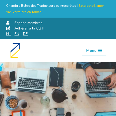
Chambre Belge des Traducteurs et Interprètes |
Belgische Kamer
van Vertalers en Tolken
Espace membres
Adhérer à la CBTI
NL
EN
DE
Menu
Aller
au
contenu