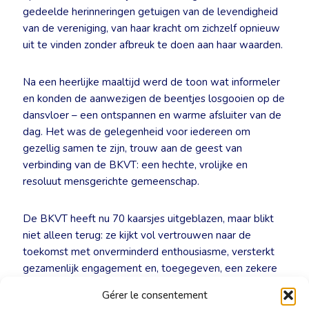
gedeelde herinneringen getuigen van de levendigheid
van de vereniging, van haar kracht om zichzelf opnieuw
uit te vinden zonder afbreuk te doen aan haar waarden.
Na een heerlijke maaltijd werd de toon wat informeler
en konden de aanwezigen de beentjes losgooien op de
dansvloer – een ontspannen en warme afsluiter van de
dag. Het was de gelegenheid voor iedereen om
gezellig samen te zijn, trouw aan de geest van
verbinding van de BKVT: een hechte, vrolijke en
resoluut mensgerichte gemeenschap.
De BKVT heeft nu 70 kaarsjes uitgeblazen, maar blikt
niet alleen terug: ze kijkt vol vertrouwen naar de
toekomst met onverminderd enthousiasme, versterkt
gezamenlijk engagement en, toegegeven, een zekere
elegantie die de tand des tijds doorstaat. Een grote
Gérer le consentement
dame die nog veel mooie jaren voor de boeg heeft!