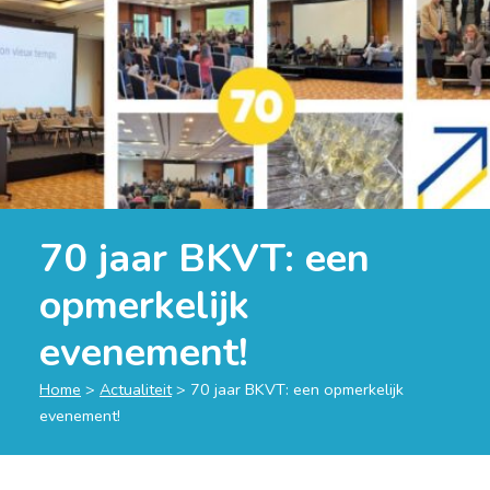
70 jaar BKVT: een
opmerkelijk
evenement!
Home
>
Actualiteit
>
70 jaar BKVT: een opmerkelijk
evenement!