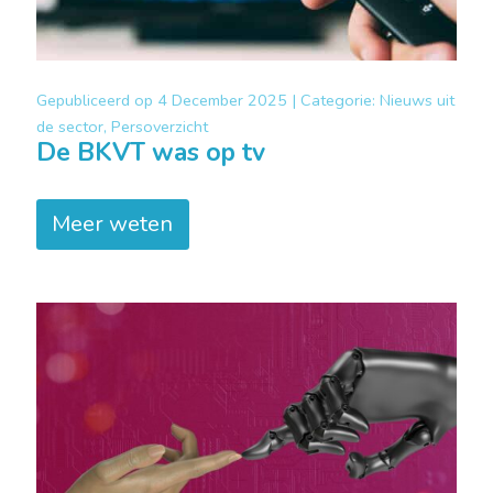
Gepubliceerd op
4 December 2025 |
Categorie:
Nieuws uit
de sector, Persoverzicht
De BKVT was op tv
Meer weten