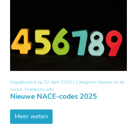
Gepubliceerd op
22 April 2025 |
Categorie:
Nieuws uit de
sector, Praktische info
Nieuwe NACE-codes 2025
Meer weten