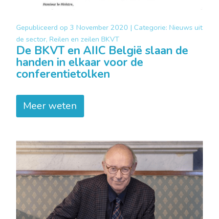
Gepubliceerd op
3 November 2020 |
Categorie:
Nieuws uit
de sector, Reilen en zeilen BKVT
De BKVT en AIIC België slaan de
handen in elkaar voor de
conferentietolken
Meer weten