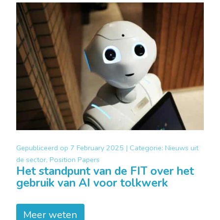
Gepubliceerd op
7 February 2025 |
Categorie:
Nieuws uit
de sector, Position Papers
Het standpunt van de FIT over het
gebruik van AI voor tolkwerk
Meer weten