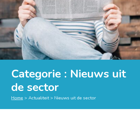
Categorie :
Nieuws uit
de sector
Home
>
Actualiteit
>
Nieuws uit de sector