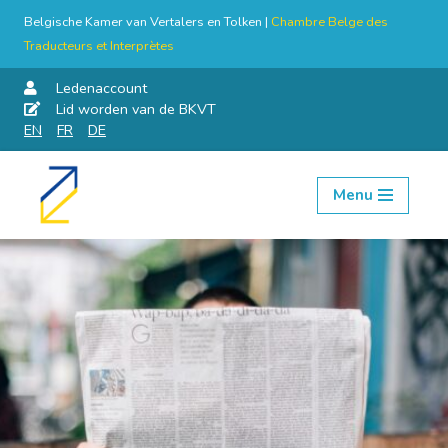
Belgische Kamer van Vertalers en Tolken |
Chambre Belge des
Traducteurs et Interprètes
Ledenaccount
Lid worden van de BKVT
EN
FR
DE
Menu
Skip
to
content