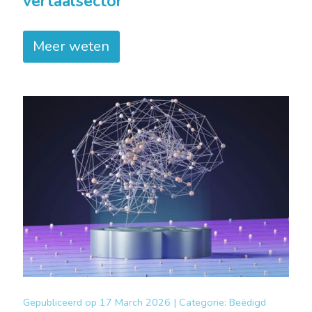
vertaalsector
Meer weten
Gepubliceerd op
17 March 2026 |
Categorie:
Beëdigd