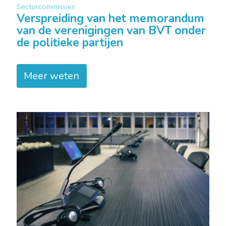
Sectorcommissies
Verspreiding van het memorandum
van de verenigingen van BVT onder
de politieke partijen
Meer weten