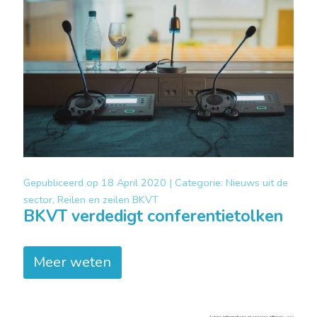
Gepubliceerd op
18 April 2020 |
Categorie:
Nieuws uit de
sector, Reilen en zeilen BKVT
BKVT verdedigt conferentietolken
Meer weten