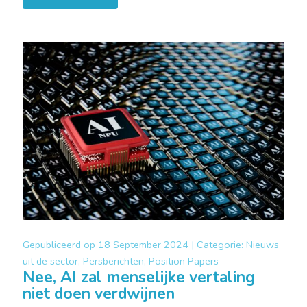
Gepubliceerd op
18 September 2024 |
Categorie:
Nieuws
uit de sector, Persberichten, Position Papers
Nee, AI zal menselijke vertaling
niet doen verdwijnen