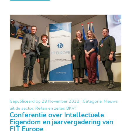
Gepubliceerd op
29 November 2018 |
Categorie:
Nieuws
uit de sector, Reilen en zeilen BKVT
Conferentie over Intellectuele
Eigendom en jaarvergadering van
FIT Europe