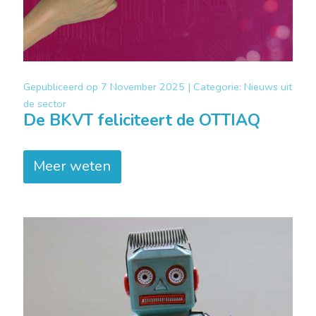
Gepubliceerd op
7 November 2025 |
Categorie:
Nieuws uit
de sector
De BKVT feliciteert de OTTIAQ
Meer weten