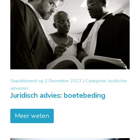
Gepubliceerd op
2 December 2013 |
Categorie:
Juridische
adviezen
Juridisch advies: boetebeding
Meer weten