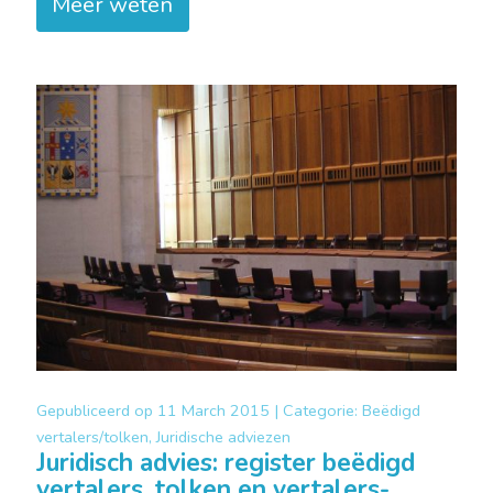
Meer weten
Gepubliceerd op
11 March 2015 |
Categorie:
Beëdigd
vertalers/tolken, Juridische adviezen
Juridisch advies: register beëdigd
vertalers, tolken en vertalers-