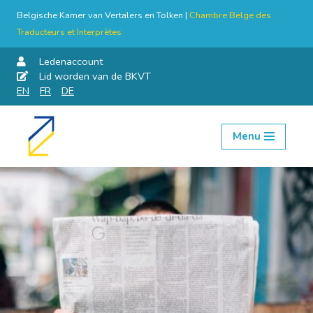
Belgische Kamer van Vertalers en Tolken |
Chambre Belge des
Traducteurs et Interprètes
Ledenaccount
Lid worden van de BKVT
EN
FR
DE
Menu
Skip
to
content