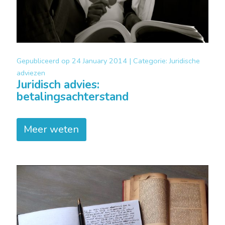
Gepubliceerd op
24 January 2014 |
Categorie:
Juridische
adviezen
Juridisch advies:
betalingsachterstand
Meer weten