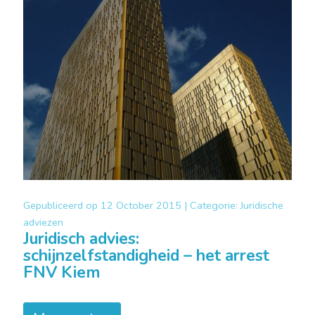
Gepubliceerd op
12 October 2015 |
Categorie:
Juridische
adviezen
Juridisch advies:
schijnzelfstandigheid – het arrest
FNV Kiem