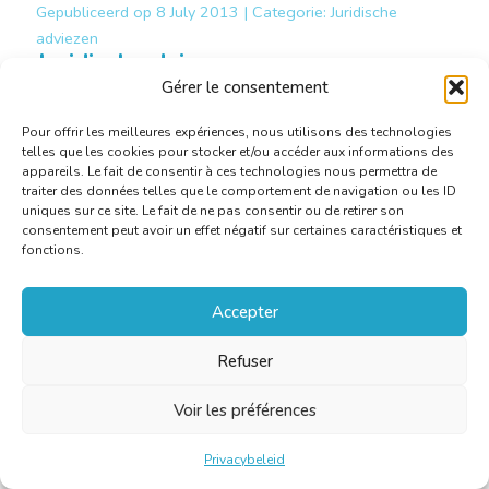
Gepubliceerd op
8 July 2013 |
Categorie:
Juridische
adviezen
Juridisch advies:
productaansprakelijkheid en de
Gérer le consentement
vertaling van handleidingen
Pour offrir les meilleures expériences, nous utilisons des technologies
telles que les cookies pour stocker et/ou accéder aux informations des
appareils. Le fait de consentir à ces technologies nous permettra de
Meer weten
traiter des données telles que le comportement de navigation ou les ID
uniques sur ce site. Le fait de ne pas consentir ou de retirer son
consentement peut avoir un effet négatif sur certaines caractéristiques et
fonctions.
Accepter
Refuser
Voir les préférences
Privacybeleid