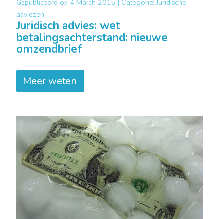
Gepubliceerd op
4 March 2015 |
Categorie:
Juridische
adviezen
Juridisch advies: wet
betalingsachterstand: nieuwe
omzendbrief
Meer weten