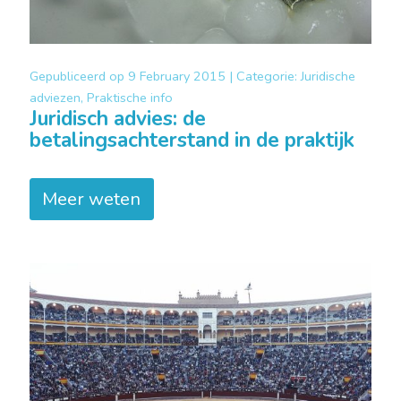
Gepubliceerd op
9 February 2015 |
Categorie:
Juridische
adviezen, Praktische info
Juridisch advies: de
betalingsachterstand in de praktijk
Meer weten