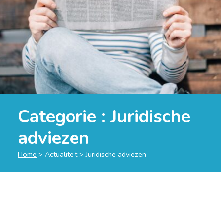
Categorie :
Juridische
adviezen
Home
>
Actualiteit
>
Juridische adviezen