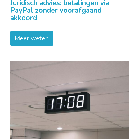
Juridisch advies: betalingen via
PayPal zonder voorafgaand
akkoord
Meer weten