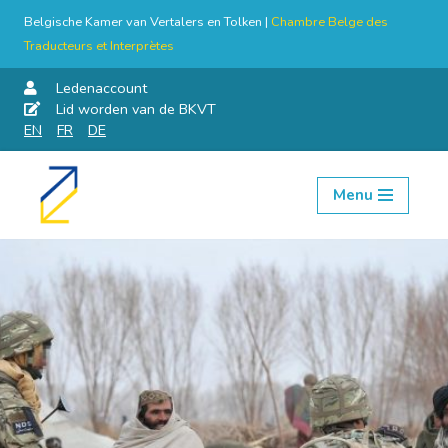
Belgische Kamer van Vertalers en Tolken |
Chambre Belge des
Traducteurs et Interprètes
Ledenaccount
Lid worden van de BKVT
EN
FR
DE
Menu
Skip
to
content