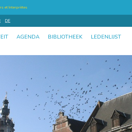
s et Interprètes
R
DE
EIT
AGENDA
BIBLIOTHEEK
LEDENLIJST