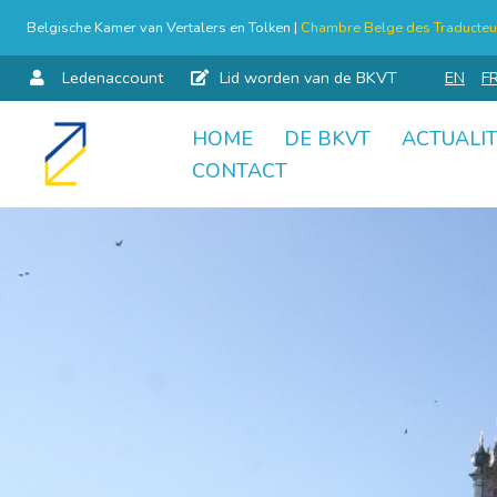
Belgische Kamer van Vertalers en Tolken |
Chambre Belge des Traducteur
Ledenaccount
Lid worden van de BKVT
EN
F
HOME
DE BKVT
ACTUALIT
Skip
CONTACT
to
content