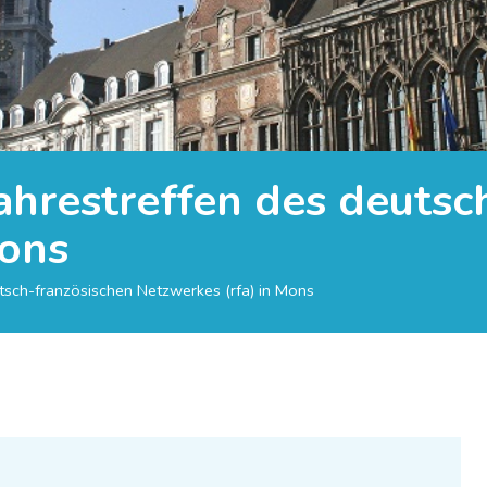
Jahrestreffen des deuts
Mons
utsch-französischen Netzwerkes (rfa) in Mons