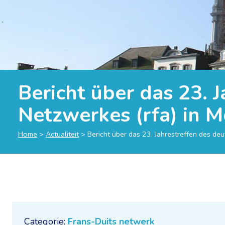
Bericht über das 23. 
Netzwerkes (rfa) in 
Home
>
Actualiteit
>
Bericht über das 23. Jahrestreffen des de
Categorie:
Frans-Duits netwerk