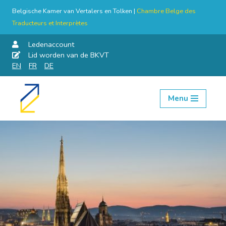
Belgische Kamer van Vertalers en Tolken |
Chambre Belge des
Traducteurs et Interprètes
Ledenaccount
Lid worden van de BKVT
EN
FR
DE
Menu
Skip
to
content