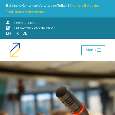
Belgische Kamer van Vertalers en Tolken |
Chambre Belge des
Traducteurs et Interprètes
Ledenaccount
Lid worden van de BKVT
EN
FR
DE
Menu
Skip
to
content