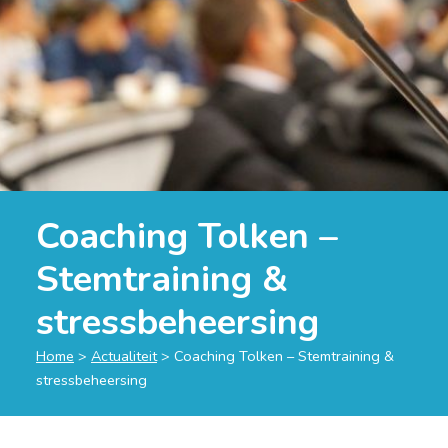
Coaching Tolken –
Stemtraining &
stressbeheersing
Home
>
Actualiteit
>
Coaching Tolken – Stemtraining &
stressbeheersing