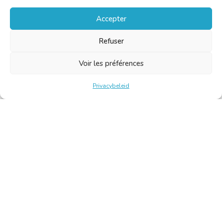
Accepter
Refuser
Voir les préférences
Privacybeleid
Belgische Kamer van Vertalers en Tolken | Chambre Belge
des Traducteurs et Interprètes