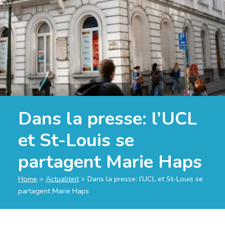
Dans la presse: l’UCL
et St-Louis se
partagent Marie Haps
Home
>
Actualiteit
>
Dans la presse: l’UCL et St-Louis se
partagent Marie Haps