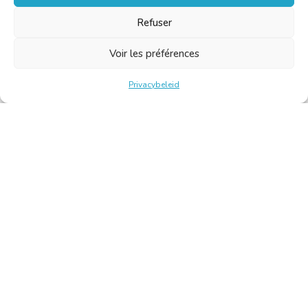
Refuser
Voir les préférences
Privacybeleid
Belgische Kamer van Vertalers en Tolken | Chambre Belge
des Traducteurs et Interprètes
Keizerslaan 10, 1000 Brussel – Tel.: +32 2 513 09 15 –
secretariaat@translators.be