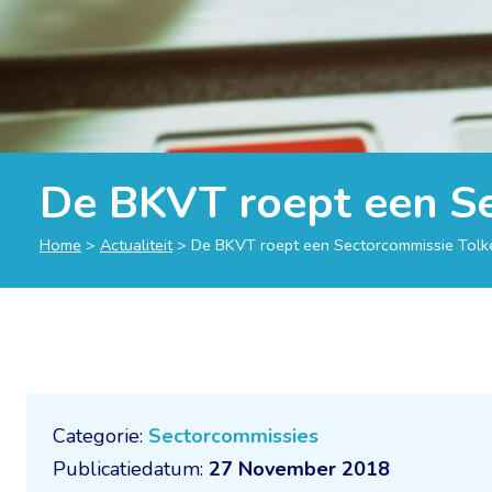
De BKVT roept een Se
Home
>
Actualiteit
>
De BKVT roept een Sectorcommissie Tolke
Categorie:
Sectorcommissies
Publicatiedatum:
27 November 2018