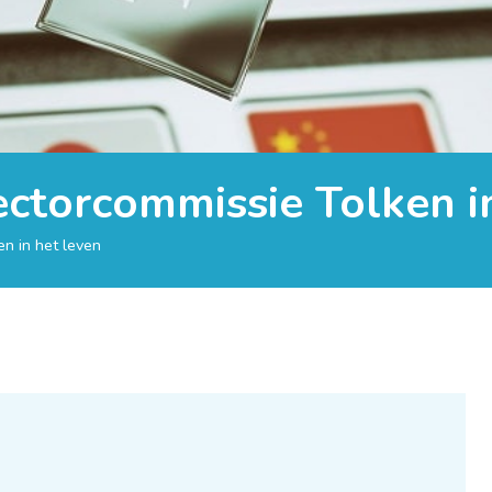
ctorcommissie Tolken in
n in het leven