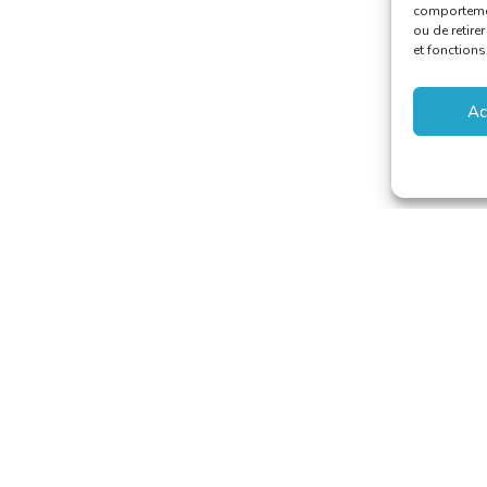
comportement
ou de retire
et fonctions
Ac
aducteurs et Interprètes
riaat@translators.be