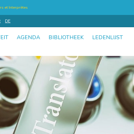
s et Interprètes
R
DE
EIT
AGENDA
BIBLIOTHEEK
LEDENLIJST