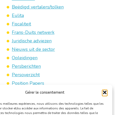
Beëdigd vertalers/tolken
Eulita
Fiscaliteit
Frans-Duits netwerk
Juridische adviezen
Nieuws uit de sector
Opleidingen
Persberichten
Persoverzicht
Position Papers
Praktische info
Gérer le consentement
Reilen en zeilen BKVT
les meilleures expériences, nous utilisons des technologies telles que les
Sectorcommissies
 stocker et/ou accéder aux informations des appareils. Le fait de
ces technologies nous permettra de traiter des données telles que le