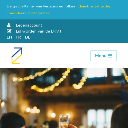
Belgische Kamer van Vertalers en Tolken |
Chambre Belge des
Traducteurs et Interprètes
Ledenaccount
Lid worden van de BKVT
EN
FR
DE
Menu
Skip
to
content