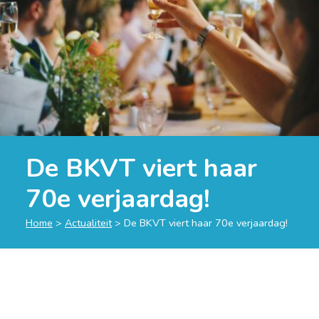
De BKVT viert haar
70e verjaardag!
Home
>
Actualiteit
>
De BKVT viert haar 70e verjaardag!