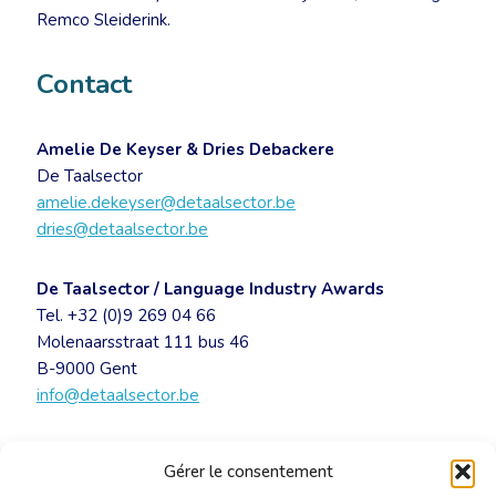
Remco Sleiderink.
Contact
Amelie De Keyser & Dries Debackere
De Taalsector
amelie.dekeyser@detaalsector.be
dries@detaalsector.be
De Taalsector / Language Industry Awards
Tel. +32 (0)9 269 04 66
Molenaarsstraat 111 bus 46
B-9000 Gent
info@detaalsector.be
Persbericht LIA – De winnaars van de LIA’s
Gérer le consentement
(Language Industry Awards) 2015 zijn bekend
[PDF]