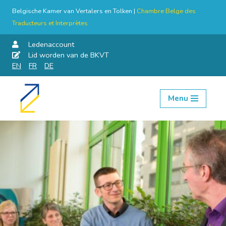
Belgische Kamer van Vertalers en Tolken |
Chambre Belge des
Traducteurs et Interprètes
Ledenaccount
Lid worden van de BKVT
EN
FR
DE
Menu
Skip
to
content