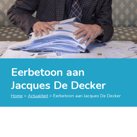
Eerbetoon aan
Jacques De Decker
Home
>
Actualiteit
>
Eerbetoon aan Jacques De Decker