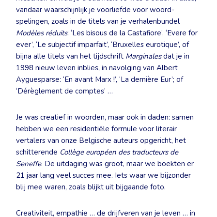
vandaar waarschijnlijk je voorliefde voor woord-
spelingen, zoals in de titels van je verhalenbundel
Modèles réduits
: ‘Les bisous de la Castafiore’, ‘Evere for
ever’, ‘Le subjectif imparfait’, ‘Bruxelles eurotique’, of
bijna alle titels van het tijdschrift
Marginales
dat je in
1998 nieuw leven inblies, in navolging van Albert
Ayguesparse: ‘En avant Marx !’, ‘La dernière Eur’; of
‘Dérèglement de comptes’ …
Je was creatief in woorden, maar ook in daden: samen
hebben we een residentiële formule voor literair
vertalers van onze Belgische auteurs opgericht, het
schitterende
Collège européen des traducteurs de
Seneffe
. De uitdaging was groot, maar we boekten er
21 jaar lang veel succes mee. Iets waar we bijzonder
blij mee waren, zoals blijkt uit bijgaande foto.
Creativiteit, empathie … de drijfveren van je leven … in