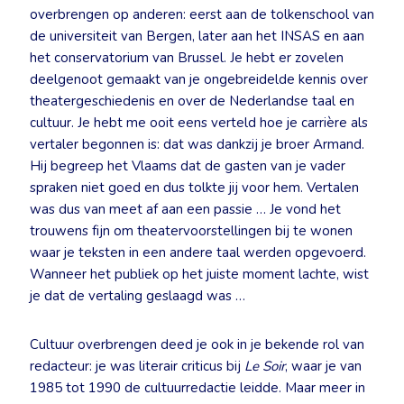
overbrengen op anderen: eerst aan de tolkenschool van
de universiteit van Bergen, later aan het INSAS en aan
het conservatorium van Brussel. Je hebt er zovelen
deelgenoot gemaakt van je ongebreidelde kennis over
theatergeschiedenis en over de Nederlandse taal en
cultuur. Je hebt me ooit eens verteld hoe je carrière als
vertaler begonnen is: dat was dankzij je broer Armand.
Hij begreep het Vlaams dat de gasten van je vader
spraken niet goed en dus tolkte jij voor hem. Vertalen
was dus van meet af aan een passie … Je vond het
trouwens fijn om theatervoorstellingen bij te wonen
waar je teksten in een andere taal werden opgevoerd.
Wanneer het publiek op het juiste moment lachte, wist
je dat de vertaling geslaagd was …
Cultuur overbrengen deed je ook in je bekende rol van
redacteur: je was literair criticus bij
Le Soir
, waar je van
1985 tot 1990 de cultuurredactie leidde. Maar meer in