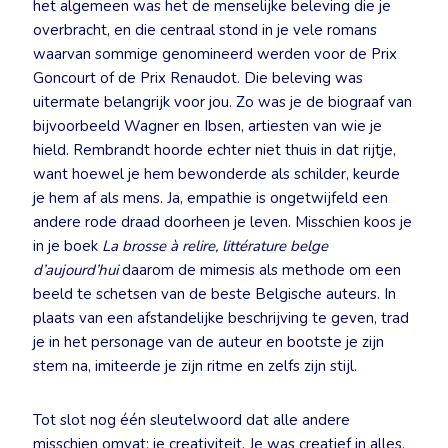
het algemeen was het de menselijke beleving die je
overbracht, en die centraal stond in je vele romans
waarvan sommige genomineerd werden voor de Prix
Goncourt of de Prix Renaudot. Die beleving was
uitermate belangrijk voor jou. Zo was je de biograaf van
bijvoorbeeld Wagner en Ibsen, artiesten van wie je
hield. Rembrandt hoorde echter niet thuis in dat rijtje,
want hoewel je hem bewonderde als schilder, keurde
je hem af als mens. Ja, empathie is ongetwijfeld een
andere rode draad doorheen je leven. Misschien koos je
in je boek
La brosse à relire, littérature belge
d’aujourd’hui
daarom de mimesis als methode om een
beeld te schetsen van de beste Belgische auteurs. In
plaats van een afstandelijke beschrijving te geven, trad
je in het personage van de auteur en bootste je zijn
stem na, imiteerde je zijn ritme en zelfs zijn stijl.
Tot slot nog één sleutelwoord dat alle andere
misschien omvat: je creativiteit. Je was creatief in alles,