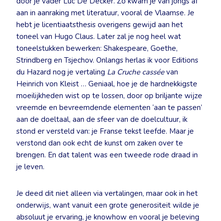
door je vader Luc De Decker. Zo kwam je van jongs af
aan in aanraking met literatuur, vooral de Vlaamse. Je
hebt je licentiaatsthesis overigens gewijd aan het
toneel van Hugo Claus. Later zal je nog heel wat
toneelstukken bewerken: Shakespeare, Goethe,
Strindberg en Tsjechov. Onlangs herlas ik voor Editions
du Hazard nog je vertaling
La Cruche cassée
van
Heinrich von Kleist … Geniaal, hoe je de hardnekkigste
moeilijkheden wist op te lossen, door op briljante wijze
vreemde en bevreemdende elementen ‘aan te passen’
aan de doeltaal, aan de sfeer van de doelcultuur, ik
stond er versteld van: je Franse tekst leefde. Maar je
verstond dan ook echt de kunst om zaken over te
brengen. En dat talent was een tweede rode draad in
je leven.
Je deed dit niet alleen via vertalingen, maar ook in het
onderwijs, want vanuit een grote generositeit wilde je
absoluut je ervaring, je knowhow en vooral je beleving