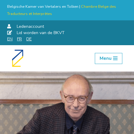
Belgische Kamer van Vertalers en Tolken |
Chambre Belge des
Traducteurs et Interprètes
Ledenaccount
Lid worden van de BKVT
EN
FR
DE
Menu
Skip
to
content