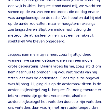
Ik stond op een groot terras vanwaar je uitzicht hebt op
een wijk in Ukkel. Jacques stond naast mij, we wachtten
samen op de val van een meteoriet die de dag ervoor
was aangekondigd op de radio. We hoopten dat hij niet
op de aarde zou vallen, maar er hoogstens rakelings
zou langsscheren. Stipt om middernacht drong de
meteoor de atmosfeer binnen, wat een verrukkelijk
spektakel! We bleven ongedeerd.
Jacques nam me in zijn armen, zoals hij altijd deed
wanneer we samen getuige waren van een mooie
grote gebeurtenis. Daarna vroeg hij me, zoals altijd, om
hem naar huis te brengen. Hij wou niet rechts van mij
zitten, dat was de dodenstoel. Sinds zijn auto-ongeval
was hij bang. Hij ging dus op de achterbank zitten. In de
achteruitkijkspiegel zag ik Jacques. En toen gebeurde er
iets vreemds: zijn gezicht veranderde, alsof de
achteruitkijkspiegel het verleden doorliep, zijn verleden,
ons verleden: daar was hij met zijn studentenpet, dan