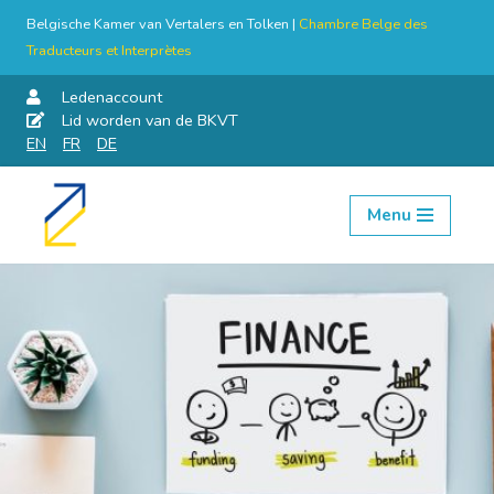
Belgische Kamer van Vertalers en Tolken |
Chambre Belge des
Traducteurs et Interprètes
Ledenaccount
Lid worden van de BKVT
EN
FR
DE
Menu
Skip
to
content