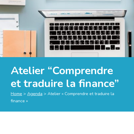
Atelier “Comprendre
et traduire la finance”
Home
>
Agenda
>
Atelier « Comprendre et traduire la
finance »