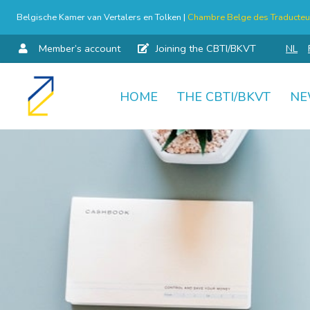
Belgische Kamer van Vertalers en Tolken |
Chambre Belge des Traducteur
Member’s account
Joining the CBTI/BKVT
NL
HOME
THE CBTI/BKVT
NE
Skip
to
content