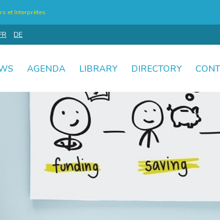
s et Interprètes
FR
DE
WS
AGENDA
LIBRARY
DIRECTORY
CONT