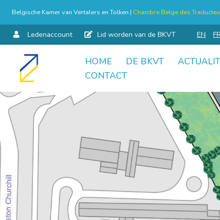
Belgische Kamer van Vertalers en Tolken |
Chambre Belge des Traducteur
Ledenaccount
Lid worden van de BKVT
EN
F
HOME
DE BKVT
ACTUALIT
Skip
CONTACT
to
content