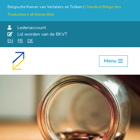
Belgische Kamer van Vertalers en Tolken |
Chambre Belge des
Traducteurs et Interprètes
Ledenaccount
Lid worden van de BKVT
EN
FR
DE
Menu
Skip
to
content