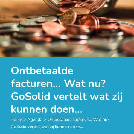
Ontbetaalde
facturen… Wat nu?
GoSolid vertelt wat zij
kunnen doen…
Home
>
Agenda
>
Ontbetaalde facturen… Wat nu?
GoSolid vertelt wat zij kunnen doen…