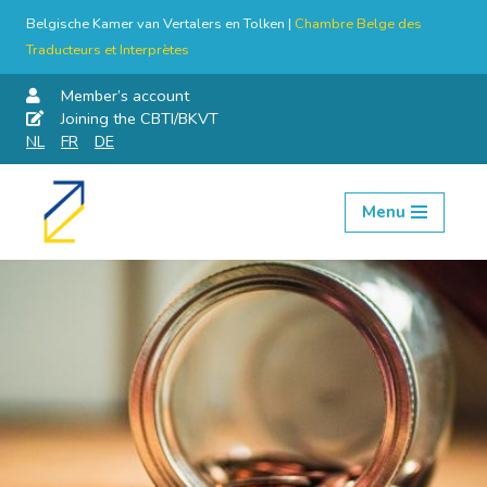
Belgische Kamer van Vertalers en Tolken |
Chambre Belge des
Traducteurs et Interprètes
Member’s account
Joining the CBTI/BKVT
NL
FR
DE
Menu
Skip
to
content