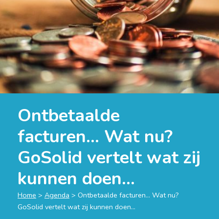
Ontbetaalde
facturen… Wat nu?
GoSolid vertelt wat zij
kunnen doen…
Home
>
Agenda
>
Ontbetaalde facturen… Wat nu?
GoSolid vertelt wat zij kunnen doen…