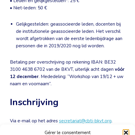
• Leden en gelijkgestelden*: 25 €
• Niet-leden: 50 €
Gelijkgestelden: geassocieerde leden, docenten bij
de institutionele geassocieerde leden. Het verschil
wordt afgetrokken van de eerste ledenbijdrage aan
personen die in 2019/2020 nog lid worden.
Betaling per overschrijving op rekening IBAN: BE32
3100 4638 6702 van de BKVT, uiterlijk acht dagen
vóór
12 december
. Mededeling: “Workshop van 19/12 + uw
naam en voornaam”.
Inschrijving
Via e-mail op het adres
secretariat@cbti-bkvt.org
.
De workshop wordt enkel georganiseerd indien er
Gérer le consentement