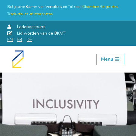
Belgische Kamer van Vertalers en Tolken |
Chambre Belge des
Traducteurs et Interprètes
Ledenaccount
Lid worden van de BKVT
EN
FR
DE
Menu
Skip
to
content