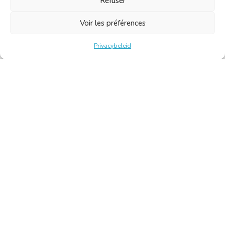
Refuser
Voir les préférences
Privacybeleid
Belgische Kamer van Vertalers en Tolken | Chambre Belge
des Traducteurs et Interprètes
Keizerslaan 10, 1000 Brussel – Tel.: +32 2 513 09 15 –
secretariaat@translators.be