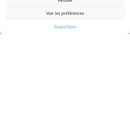
Refuser
Voir les préférences
Privacy Policy
Belgische Kamer van Vertalers en Tolken | Chambre Belge
des Traducteurs et Interprètes
Keizerslaan 10, 1000 Brussel – Tel.: +32 2 513 09 15 –
secretariat@translators.be