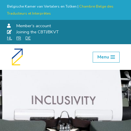
Belgische Kamer van Vertalers en Tolken |
Chambre Belge des
Traducteurs et Interprètes
Member’s account
Joining the CBTI/BKVT
NL
FR
DE
Menu
Skip
to
content