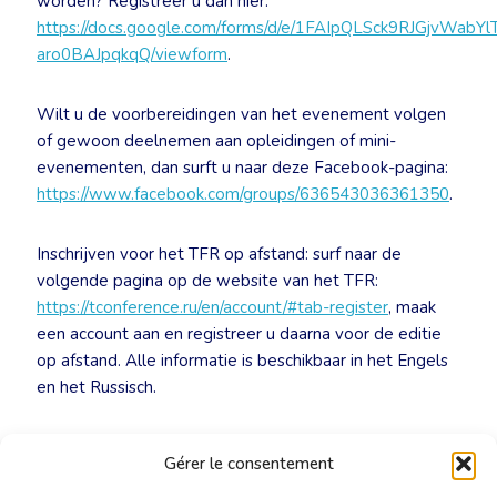
worden? Registreer u dan hier:
https://docs.google.com/forms/d/e/1FAIpQLSck9RJGjvWabY
aro0BAJpqkqQ/viewform
.
Wilt u de voorbereidingen van het evenement volgen
of gewoon deelnemen aan opleidingen of mini-
evenementen, dan surft u naar deze Facebook-pagina:
https://www.facebook.com/groups/636543036361350
.
Inschrijven voor het TFR op afstand: surf naar de
volgende pagina op de website van het TFR:
https://tconference.ru/en/account/#tab-register
, maak
een account aan en registreer u daarna voor de editie
op afstand. Alle informatie is beschikbaar in het Engels
en het Russisch.
Voor al uw vragen kunt u bij Nicolas Stuyckens
Gérer le consentement
(
nicolas.stuyckens@translators.be
) terecht.