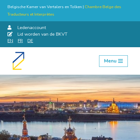
Belgische Kamer van Vertalers en Tolken |
Chambre Belge des
Traducteurs et Interprètes
Ledenaccount
Lid worden van de BKVT
EN
FR
DE
Menu
Skip
to
content