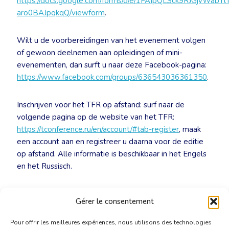
https://docs.google.com/forms/d/e/1FAIpQLSck9RJGjvWabY
aro0BAJpqkqQ/viewform
.
Wilt u de voorbereidingen van het evenement volgen
of gewoon deelnemen aan opleidingen of mini-
evenementen, dan surft u naar deze Facebook-pagina:
https://www.facebook.com/groups/636543036361350
.
Inschrijven voor het TFR op afstand: surf naar de
volgende pagina op de website van het TFR:
https://tconference.ru/en/account/#tab-register
, maak
een account aan en registreer u daarna voor de editie
op afstand. Alle informatie is beschikbaar in het Engels
en het Russisch.
Voor al uw vragen kunt u bij Nicolas Stuyckens
Gérer le consentement
(
nicolas.stuyckens@translators.be
) terecht.
Pour offrir les meilleures expériences, nous utilisons des technologies