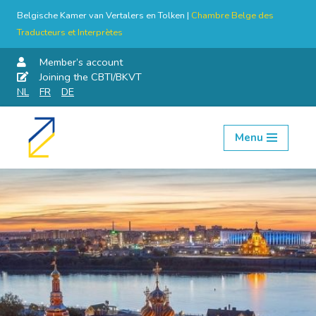
Belgische Kamer van Vertalers en Tolken |
Chambre Belge des
Traducteurs et Interprètes
Member’s account
Joining the CBTI/BKVT
NL
FR
DE
Menu
Skip
to
content