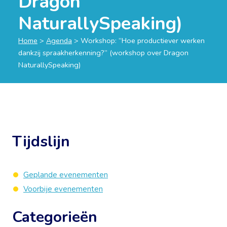
Dragon
NaturallySpeaking)
Home
>
Agenda
>
Workshop: “Hoe productiever werken
dankzij spraakherkenning?” (workshop over Dragon
NaturallySpeaking)
Tijdslijn
Geplande evenementen
Voorbije evenementen
Categorieën