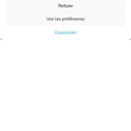
Refuser
Voir les préférences
Privacybeleid
Belgische Kamer van Vertalers en Tolken | Chambre Belge
des Traducteurs et Interprètes
Keizerslaan 10, 1000 Brussel – Tel.: +32 2 513 09 15 –
secretariaat@translators.be