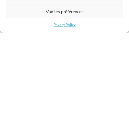
Voir les préférences
Privacy Policy
Belgische Kamer van Vertalers en Tolken | Chambre Belge
des Traducteurs et Interprètes
Keizerslaan 10, 1000 Brussel – Tel.: +32 2 513 09 15 –
secretariat@translators.be