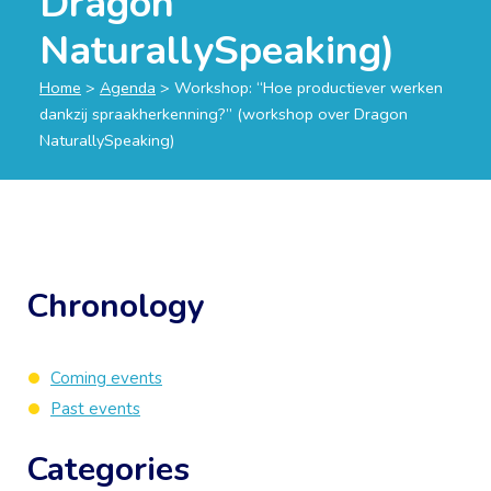
Dragon
NaturallySpeaking)
Home
>
Agenda
>
Workshop: “Hoe productiever werken
dankzij spraakherkenning?” (workshop over Dragon
NaturallySpeaking)
Chronology
Coming events
Past events
Categories