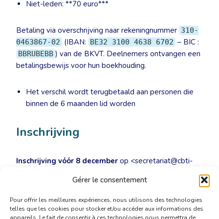
Niet-leden: **70 euro***
Betaling via overschrijving naar rekeningnummer
310-
(IBAN:
– BIC :
0463867-02
BE32 3100 4638 6702
) van de BKVT. Deelnemers ontvangen een
BBRUBEBB
betalingsbewijs voor hun boekhouding.
Het verschil wordt terugbetaald aan personen die
binnen de 6 maanden lid worden
Inschrijving
Inschrijving vóór 8 december
op <secretariat@cbti-
bkvt.org.> 20% korting bij inschrijving en betaling vóór
Gérer le consentement
25 november.
Pour offrir les meilleures expériences, nous utilisons des technologies
telles que les cookies pour stocker et/ou accéder aux informations des
appareils. Le fait de consentir à ces technologies nous permettra de