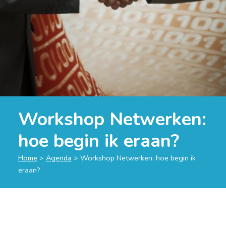
Workshop Netwerken:
hoe begin ik eraan?
Home
>
Agenda
>
Workshop Netwerken: hoe begin ik
eraan?