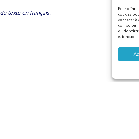
Pour offrir 
u texte en français.
cookies pour
consentir à 
comportement
ou de retire
et fonctions
Ac
 van Vertalers en Tolken