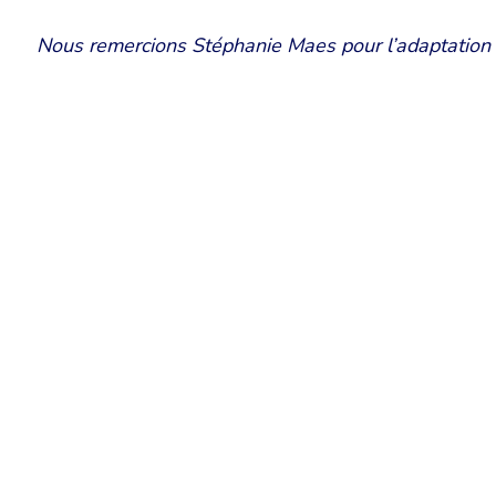
Nous remercions Stéphanie Maes pour l’adaptation d
Chambre Belge des Traducteurs et Interprètes | Belgische Kamer