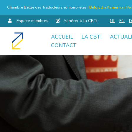
Chambre Belge des Traducteurs et Interprètes |
Belgische Kamer van Ver
Espace membres
Adhérer à la CBTI
NL
EN
D
ACCUEIL
LA CBTI
ACTUAL
Aller
CONTACT
au
contenu