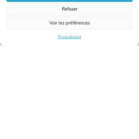
Refuser
Voir les préférences
Privacybeleid
Belgische Kamer van Vertalers en Tolken | Chambre Belge
des Traducteurs et Interprètes
Keizerslaan 10, 1000 Brussel – Tel.: +32 2 513 09 15 –
secretariaat@translators.be