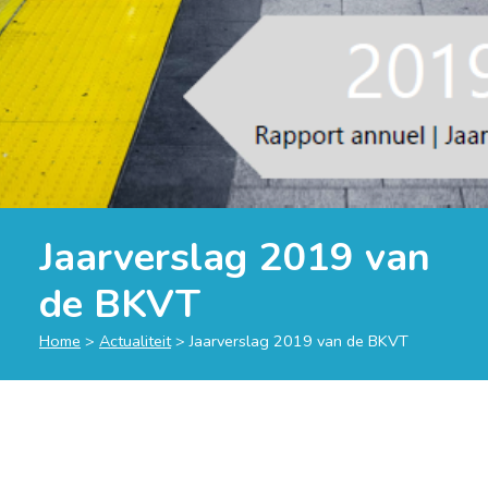
Jaarverslag 2019 van
de BKVT
Home
>
Actualiteit
>
Jaarverslag 2019 van de BKVT