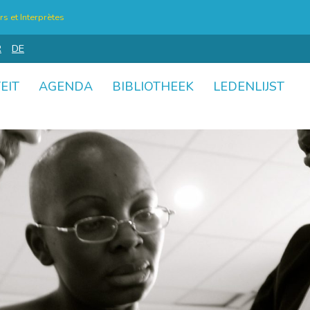
s et Interprètes
R
DE
EIT
AGENDA
BIBLIOTHEEK
LEDENLIJST