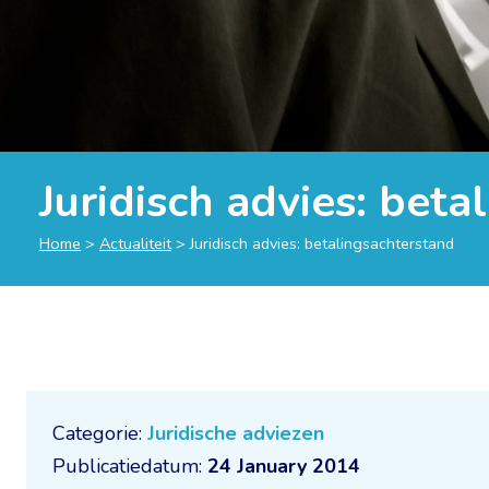
Juridisch advies: bet
Home
>
Actualiteit
>
Juridisch advies: betalingsachterstand
Categorie:
Juridische adviezen
Publicatiedatum:
24 January 2014