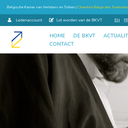
Belgische Kamer van Vertalers en Tolken |
Chambre Belge des Traducteur
Ledenaccount
Lid worden van de BKVT
EN
F
HOME
DE BKVT
ACTUALIT
Skip
CONTACT
to
content