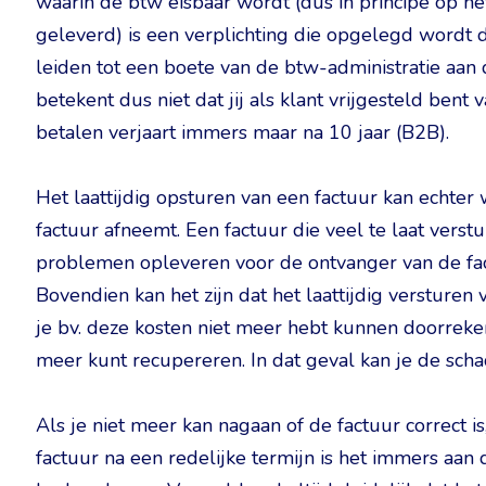
waarin de btw eisbaar wordt (dus in principe op h
geleverd) is een verplichting die opgelegd wordt 
leiden tot een boete van de btw-administratie aan 
betekent dus niet dat jij als klant vrijgesteld bent v
betalen verjaart immers maar na 10 jaar (B2B).
Het laattijdig opsturen van een factuur kan echter
factuur afneemt. Een factuur die veel te laat verst
problemen opleveren voor de ontvanger van de fac
Bovendien kan het zijn dat het laattijdig versturen
je bv. deze kosten niet meer hebt kunnen doorreken
meer kunt recupereren. In dat geval kan je de sch
Als je niet meer kan nagaan of de factuur correct is
factuur na een redelijke termijn is het immers aan d