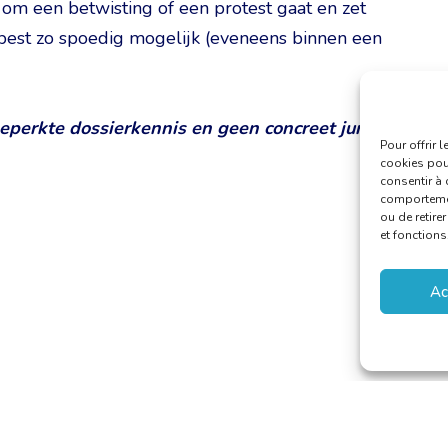
 om een betwisting of een protest gaat en zet
t best zo spoedig mogelijk (eveneens binnen een
 beperkte dossierkennis en geen concreet juridisch
Pour offrir 
cookies pour
consentir à 
comportement
ou de retire
et fonctions
Ac