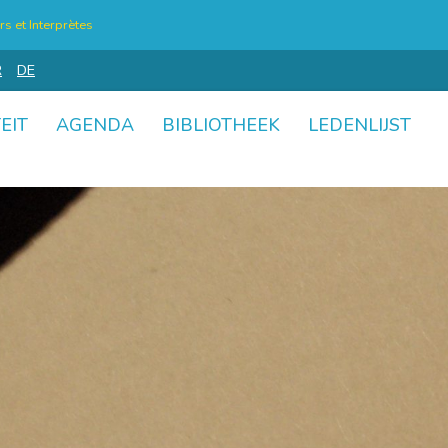
s et Interprètes
R
DE
EIT
AGENDA
BIBLIOTHEEK
LEDENLIJST