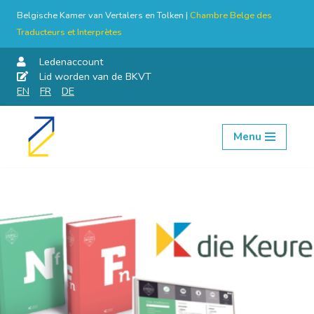
Belgische Kamer van Vertalers en Tolken |
Chambre Belge des
Traducteurs et Interprètes
Ledenaccount
Lid worden van de BKVT
EN
FR
DE
Menu
Skip
to
content