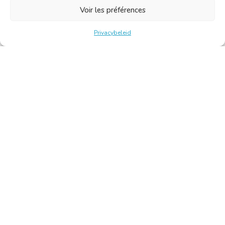
Voir les préférences
Privacybeleid
Belgische Kamer van Vertalers en Tolken | Chambre Belge
des Traducteurs et Interprètes
Keizerslaan 10, 1000 Brussel – Tel.: +32 2 513 09 15 –
secretariaat@translators.be