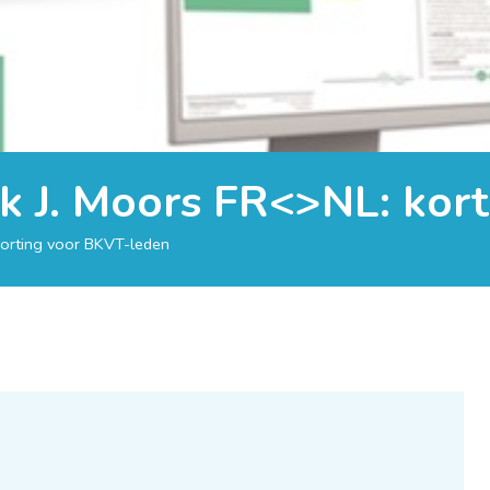
k J. Moors FR<>NL: kor
korting voor BKVT-leden