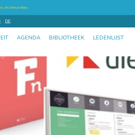
s et Interprètes
R
DE
EIT
AGENDA
BIBLIOTHEEK
LEDENLIJST