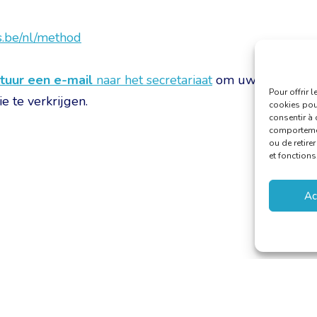
.be/nl/method
tuur een e-mail
naar het secretariaat
om uw
Pour offrir 
e te verkrijgen.
cookies pour
consentir à 
comportement
ou de retire
et fonctions
Ac