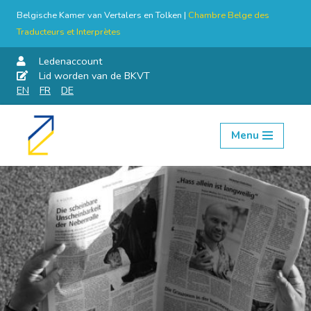
Belgische Kamer van Vertalers en Tolken |
Chambre Belge des
Traducteurs et Interprètes
Ledenaccount
Lid worden van de BKVT
EN
FR
DE
Menu
Skip
to
content