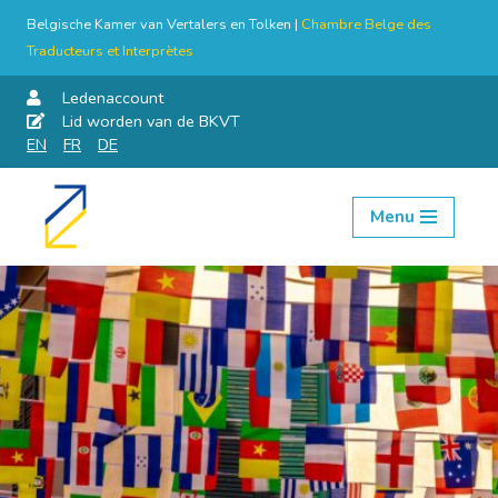
Belgische Kamer van Vertalers en Tolken |
Chambre Belge des
Traducteurs et Interprètes
Ledenaccount
Lid worden van de BKVT
EN
FR
DE
Menu
Skip
to
content