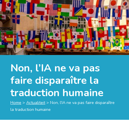
Non, l’IA ne va pas
faire disparaître la
traduction humaine
Home
>
Actualiteit
>
Non, l’IA ne va pas faire disparaître
la traduction humaine