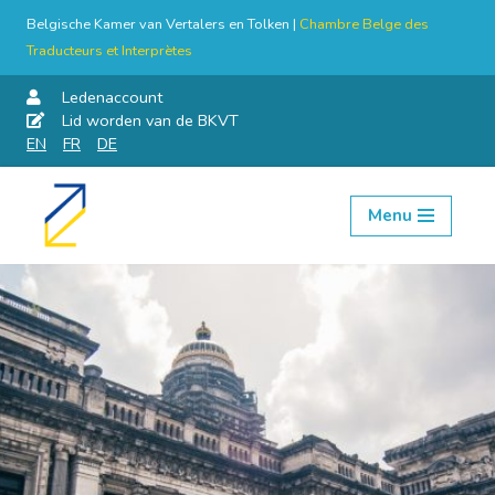
Belgische Kamer van Vertalers en Tolken |
Chambre Belge des
Traducteurs et Interprètes
Ledenaccount
Lid worden van de BKVT
EN
FR
DE
Menu
Skip
to
content