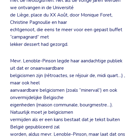
met de neologismen. Net als de vorige jaren werden
we ontvangen in de Université
de Liège, place du XX Août, door Monique Foret,
Christine Pagnoulle en haar
echtgenoot, die eens te meer voor een gepast buffet
“campagnard” met
lekker dessert had gezorgd.
Mevr. Lenoble-Pinson legde haar aandachtige publiek
uit dat er onaanvaardbare
belgicismen zijn (rétroactes, se réjouir de, midi quart…) ,
maar ook heel
aanvaardbare belgicismen (zoals “minerval”) en ook
onvermijdelijke Belgische
eigenheden (maison communale, bourgmestre…).
Natuurlijk moet je belgicismen
vermijden als er een kans bestaat dat je tekst buiten
België gepubliceerd zal
worden, aldus mevr. Lenoble-Pinson, maar laat dat ons