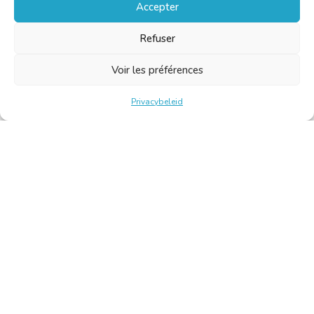
Accepter
Refuser
Voir les préférences
Privacybeleid
Belgische Kamer van Vertalers en Tolken | Chambre Belge
des Traducteurs et Interprètes
Keizerslaan 10, 1000 Brussel – Tel.: +32 2 513 09 15 –