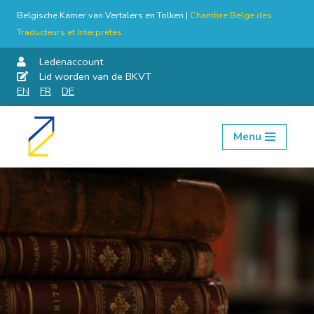
Belgische Kamer van Vertalers en Tolken |
Chambre Belge des
Traducteurs et Interprètes
Ledenaccount
Lid worden van de BKVT
EN
FR
DE
Menu
Skip
to
content