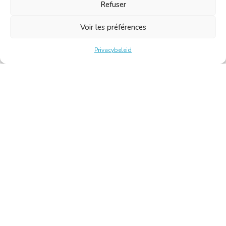
Refuser
Voir les préférences
Privacybeleid
Belgische Kamer van Vertalers en Tolken | Chambre Belge
des Traducteurs et Interprètes
Keizerslaan 10, 1000 Brussel – Tel.: +32 2 513 09 15 –
secretariaat@translators.be