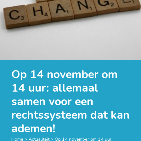
Op 14 november om
14 uur: allemaal
samen voor een
rechtssysteem dat kan
ademen!
Home
>
Actualiteit
>
Op 14 november om 14 uur: