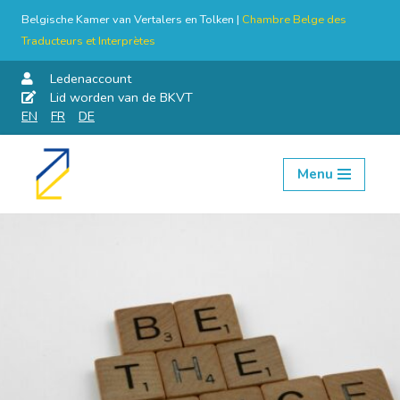
Belgische Kamer van Vertalers en Tolken |
Chambre Belge des
Traducteurs et Interprètes
Ledenaccount
Lid worden van de BKVT
EN
FR
DE
Menu
Skip
to
content