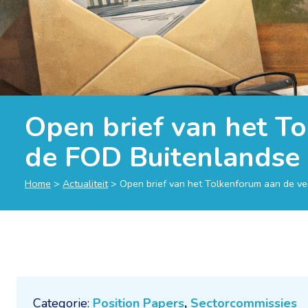
Open brief van het T
de FOD Buitenlandse
Home
>
Actualiteit
>
Open brief van het Tolkenforum aan de v
Categorie:
Position Papers
,
Sectorcommissies