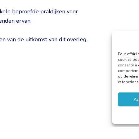
ele beproefde praktijken voor
enden ervan.
n van de uitkomst van dit overleg.
Pour offrir 
cookies pour
consentir à 
comportement
ou de retire
et fonctions
Ac