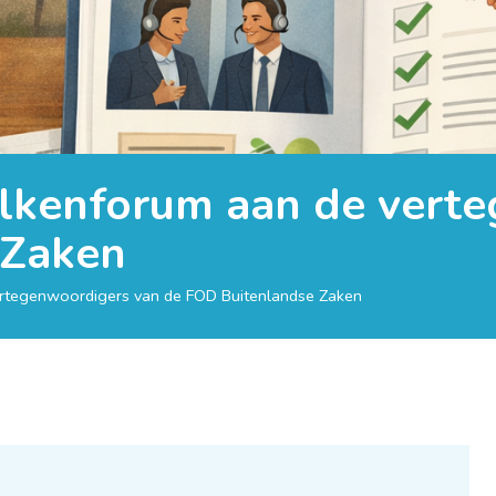
olkenforum aan de vert
 Zaken
ertegenwoordigers van de FOD Buitenlandse Zaken