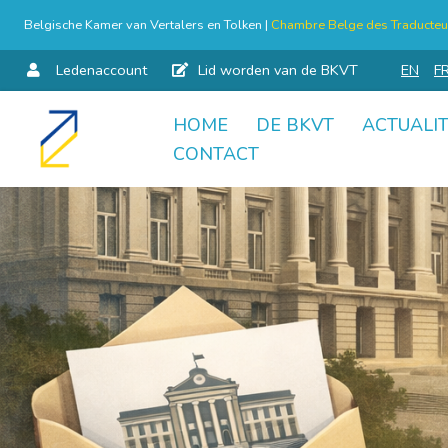
Belgische Kamer van Vertalers en Tolken |
Chambre Belge des Traducteur
Ledenaccount
Lid worden van de BKVT
EN
F
HOME
DE BKVT
ACTUALIT
Skip
CONTACT
to
content