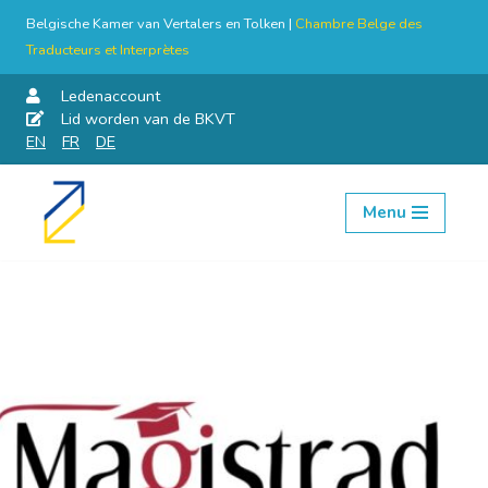
Belgische Kamer van Vertalers en Tolken |
Chambre Belge des
Traducteurs et Interprètes
Ledenaccount
Lid worden van de BKVT
EN
FR
DE
Menu
Skip
to
content