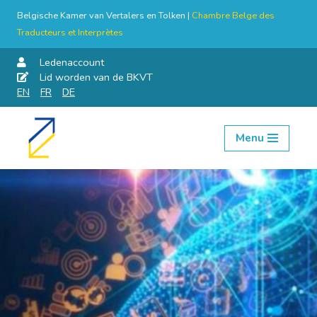
Belgische Kamer van Vertalers en Tolken |
Chambre Belge des
Traducteurs et Interprètes
Ledenaccount
Lid worden van de BKVT
EN
FR
DE
Menu
Skip
to
content