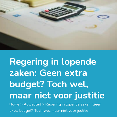
Regering in lopende
zaken: Geen extra
budget? Toch wel,
maar niet voor justitie
Home
>
Actualiteit
>
Regering in lopende zaken: Geen
extra budget? Toch wel, maar niet voor justitie