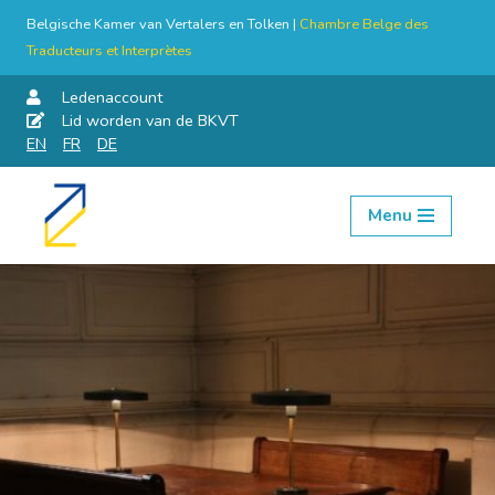
Belgische Kamer van Vertalers en Tolken |
Chambre Belge des
Traducteurs et Interprètes
Ledenaccount
Lid worden van de BKVT
EN
FR
DE
Menu
Skip
to
content