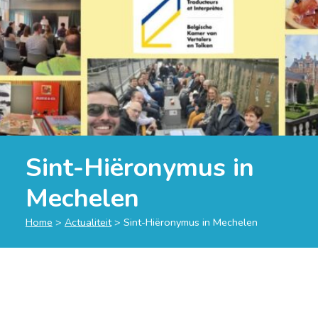
Sint-Hiëronymus in
Mechelen
Home
>
Actualiteit
>
Sint-Hiëronymus in Mechelen