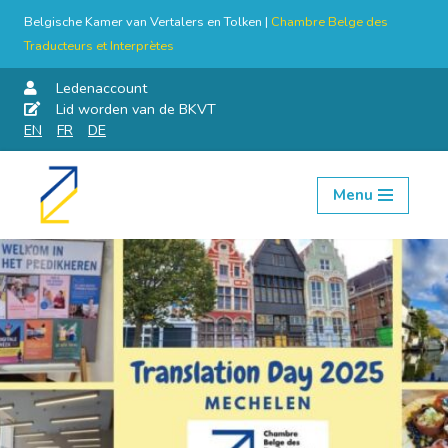
Belgische Kamer van Vertalers en Tolken |
Chambre Belge des
Traducteurs et Interprètes
Ledenaccount
Lid worden van de BKVT
EN
FR
DE
Menu
Skip
to
content