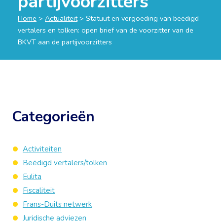
partijvoorzitters
Home
>
Actualiteit
>
Statuut en vergoeding van beëdigd
vertalers en tolken: open brief van de voorzitter van de
BKVT aan de partijvoorzitters
Categorieën
Activiteiten
Beëdigd vertalers/tolken
Eulita
Fiscaliteit
Frans-Duits netwerk
Juridische adviezen