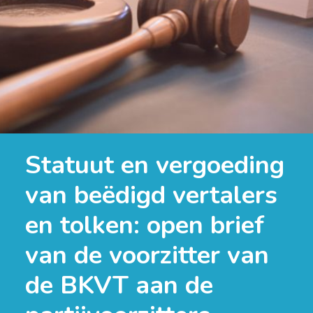
Statuut en vergoeding
van beëdigd vertalers
en tolken: open brief
van de voorzitter van
de BKVT aan de