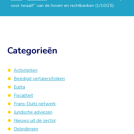
voor twaalf” van de hoven en rechtbanken (1/10/25)
Categorieën
Activiteiten
Beëdigd vertalers/tolken
Eulita
Fiscaliteit
Frans-Duits netwerk
Juridische adviezen
Nieuws uit de sector
Opleidingen