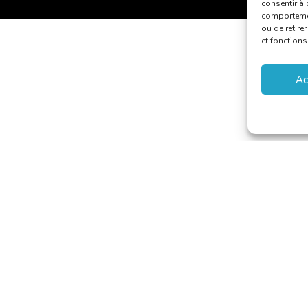
consentir à 
comportement
ou de retire
et fonctions
Ac
aducteurs et Interprètes
riaat@translators.be