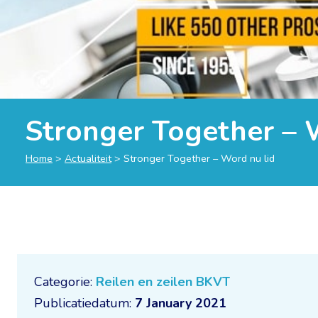
Stronger Together – 
Home
>
Actualiteit
>
Stronger Together – Word nu lid
Categorie:
Reilen en zeilen BKVT
Publicatiedatum:
7 January 2021