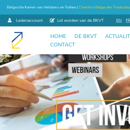
Belgische Kamer van Vertalers en Tolken |
Chambre Belge des Traducteur
Ledenaccount
Lid worden van de BKVT
EN
F
HOME
DE BKVT
ACTUALIT
Skip
CONTACT
to
content