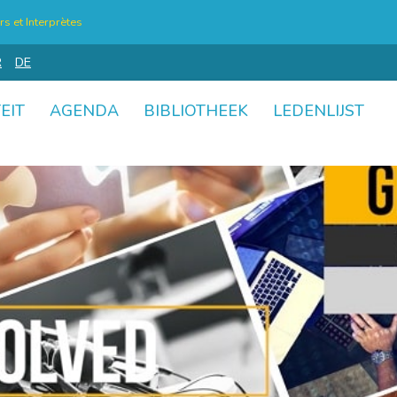
s et Interprètes
R
DE
EIT
AGENDA
BIBLIOTHEEK
LEDENLIJST