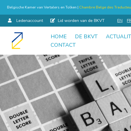
Belgische Kamer van Vertalers en Tolken |
Chambre Belge des Traducteur
Ledenaccount
Lid worden van de BKVT
EN
F
HOME
DE BKVT
ACTUALIT
Skip
CONTACT
to
content