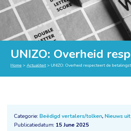
UNIZO: Overheid respe
Home
>
Actualiteit
>
UNIZO: Overheid respecteert de betalingst
Categorie:
Beëdigd vertalers/tolken
,
Nieuws uit
Publicatiedatum:
15 June 2025