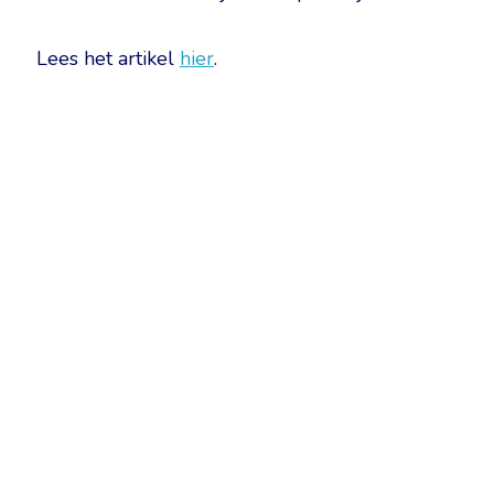
Lees het artikel
hier
.
Belgische Kamer van Vertalers en Tolken | Chambre Belge des Tr