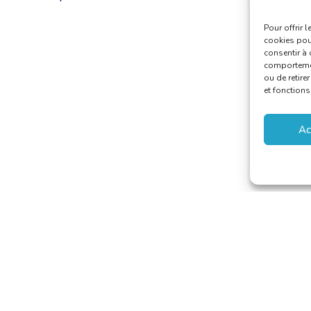
Pour offrir 
cookies pour
consentir à 
comportement
ou de retire
et fonctions
Ac
aducteurs et Interprètes